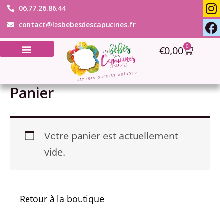
I
F
Aller
06.77.26.86.44
n
a
au
contact@lesbebesdescapucines.fr
s
c
contenu
t
e
0
Panier
€
0,00
a
b
g
o
r
o
a
k
Panier
Votre panier est actuellement
vide.
Retour à la boutique